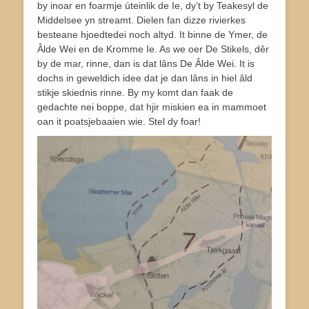
by inoar en foarmje úteinlik de Ie, dy’t by Teakesyl de
Middelsee yn streamt. Dielen fan dizze rivierkes
besteane hjoedtedei noch altyd. It binne de Ymer, de
Âlde Wei en de Kromme Ie. As we oer De Stikels, dêr
by de mar, rinne, dan is dat lâns De Âlde Wei. It is
dochs in geweldich idee dat je dan lâns in hiel âld
stikje skiednis rinne. By my komt dan faak de
gedachte nei boppe, dat hjir miskien ea in mammoet
oan it poatsjebaaien wie. Stel dy foar!