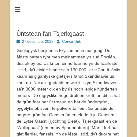
Dé site voor de inwoners van Tjerkgaast
Tsjerkgaast
Ûntstean fan Tsjerkgaast
Geplaatst
Author
27 december 2022
CorvanDijk
op
Geologysk besjoen is Fryslân noch mar jong. De
âldste parten fynt men meinammen yn súd Fryslân,
dus ek by ús. Ús kriten binne foarme yn de foarlêste
iistiid, dy’t einige binne sa’n 130.000 jier v.Chr. It lâniis
kaam as gigantyske gletsjers fanút Skandinavie ús
kant op. Nei alle gedachten wie it iis yn Skandinavie
sa’n 3000 meter dik en by ús noch ienige hûnderten
meters. De ôfgryslike hege druk en krêft fan dit iis hat
de grûn foar har út treaun en hat de ûndergrûn,
bygelyks ek stien, ferpûlvere ta liem. Sa ûntstie de
hegere grûn fan Gaasterlân en ek de trije Gaasten;
de ‘Lytse Gaast’ (rjochting Sleat), ‘Tsjerkgaast’ en de
‘Wollegaast’ (om en by Spannenburg). Mar it ferhaal
giet fierder, fansels. Yn de lêste iistiid, dy’t duorre hat