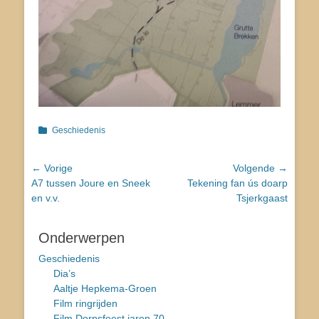
Categorieën
Geschiedenis
Bericht
← Vorige
Volgende →
Vorig
Volgend
A7 tussen Joure en Sneek
Tekening fan ús doarp
navigatie
bericht:
bericht:
en v.v.
Tsjerkgaast
Onderwerpen
Geschiedenis
Dia’s
Aaltje Hepkema-Groen
Film ringrijden
Film Dorpsfeest jaren 70