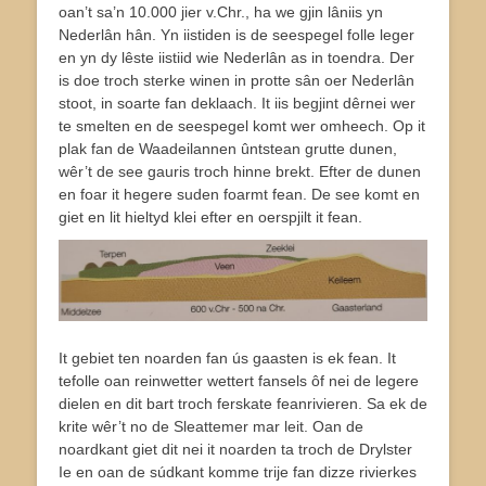
oan’t sa’n 10.000 jier v.Chr., ha we gjin lâniis yn
Nederlân hân. Yn iistiden is de seespegel folle leger
en yn dy lêste iistiid wie Nederlân as in toendra. Der
is doe troch sterke winen in protte sân oer Nederlân
stoot, in soarte fan deklaach. It iis begjint dêrnei wer
te smelten en de seespegel komt wer omheech. Op it
plak fan de Waadeilannen ûntstean grutte dunen,
wêr’t de see gauris troch hinne brekt. Efter de dunen
en foar it hegere suden foarmt fean. De see komt en
giet en lit hieltyd klei efter en oerspjilt it fean.
It gebiet ten noarden fan ús gaasten is ek fean. It
tefolle oan reinwetter wettert fansels ôf nei de legere
dielen en dit bart troch ferskate feanrivieren. Sa ek de
krite wêr’t no de Sleattemer mar leit. Oan de
noardkant giet dit nei it noarden ta troch de Drylster
Ie en oan de súdkant komme trije fan dizze rivierkes