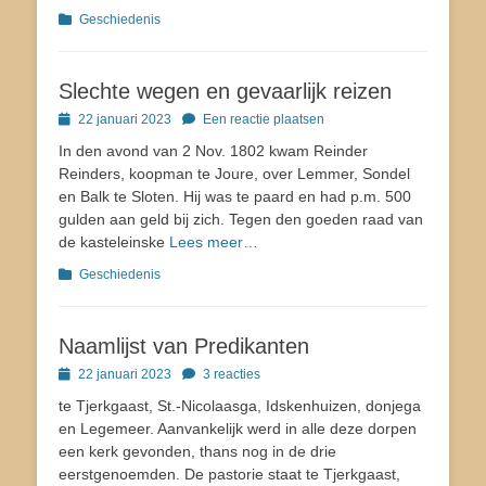
op
Categorieën
Geschiedenis
Slechte wegen en gevaarlijk reizen
Geplaatst
22 januari 2023
Een reactie plaatsen
op
In den avond van 2 Nov. 1802 kwam Reinder
Reinders, koopman te Joure, over Lemmer, Sondel
en Balk te Sloten. Hij was te paard en had p.m. 500
gulden aan geld bij zich. Tegen den goeden raad van
de kasteleinske
Lees meer…
Categorieën
Geschiedenis
Naamlijst van Predikanten
Geplaatst
22 januari 2023
3 reacties
op
te Tjerkgaast, St.-Nicolaasga, Idskenhuizen, donjega
en Legemeer. Aanvankelijk werd in alle deze dorpen
een kerk gevonden, thans nog in de drie
eerstgenoemden. De pastorie staat te Tjerkgaast,