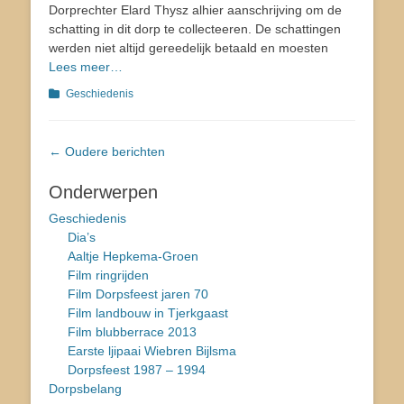
Dorprechter Elard Thysz alhier aanschrijving om de
schatting in dit dorp te collecteeren. De schattingen
werden niet altijd gereedelijk betaald en moesten
Lees meer…
Categorieën
Geschiedenis
Bericht
←
Oudere berichten
navigatie
Onderwerpen
Geschiedenis
Dia’s
Aaltje Hepkema-Groen
Film ringrijden
Film Dorpsfeest jaren 70
Film landbouw in Tjerkgaast
Film blubberrace 2013
Earste ljipaai Wiebren Bijlsma
Dorpsfeest 1987 – 1994
Dorpsbelang