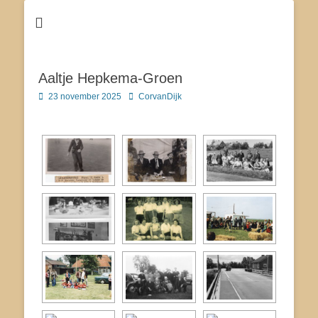
Dé site voor de inwoners van Tjerkgaast
Tsjerkgaast
Aaltje Hepkema-Groen
Geplaatst
Author
23 november 2025
CorvanDijk
op