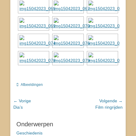
Categorieën
Afbeeldingen
Bericht
← Vorige
Volgende →
Vorig
Volgend
Dia’s
Film ringrijden
navigatie
bericht:
bericht:
Onderwerpen
Geschiedenis