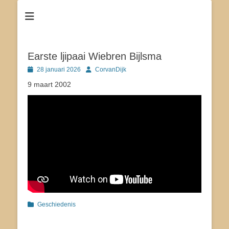
Dé site voor de inwoners van Tjerkgaast
Tsjerkgaast
Earste ljipaai Wiebren Bijlsma
Geplaatst
Author
28 januari 2026
CorvanDijk
op
9 maart 2002
Categorieën
Geschiedenis