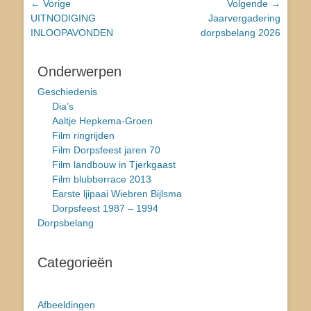
Bericht
← Vorige
Volgende →
Vorig
Volgend
UITNODIGING
Jaarvergadering
navigatie
bericht:
bericht:
INLOOPAVONDEN
dorpsbelang 2026
Onderwerpen
Geschiedenis
Dia’s
Aaltje Hepkema-Groen
Film ringrijden
Film Dorpsfeest jaren 70
Film landbouw in Tjerkgaast
Film blubberrace 2013
Earste ljipaai Wiebren Bijlsma
Dorpsfeest 1987 – 1994
Dorpsbelang
Categorieën
Afbeeldingen