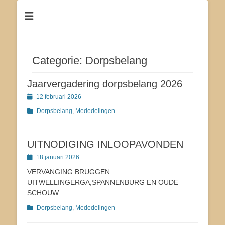
Dé site voor de inwoners van Tjerkgaast
Tsjerkgaast
Categorie:
Dorpsbelang
Jaarvergadering dorpsbelang 2026
Geplaatst
12 februari 2026
op
Categorieën
Dorpsbelang
,
Mededelingen
UITNODIGING INLOOPAVONDEN
Geplaatst
18 januari 2026
op
VERVANGING BRUGGEN
UITWELLINGERGA,SPANNENBURG EN OUDE
SCHOUW
Categorieën
Dorpsbelang
,
Mededelingen