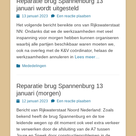
Reparatie brug Spannenburg 13
januari wordt uitgesteld
Geplaatst
13 januari 2023
Een reactie plaatsen
op
Het volgende bericht bereikte ons van Rijkswaterstaat
NN: Ondanks dat we de werkzaamheden met veel
inspanning voor morgen hebben kunnen organiseren
waarbij alle partijen beschikbaar waren moeten we,
ook na overleg met de K&V coördinator, helaas de
werkzaamheden annuleren in
Lees meer…
Categorieën
Mededelingen
Reparatie brug Spannenburg 13
januari (morgen)
Geplaatst
12 januari 2023
Een reactie plaatsen
op
Bericht van Rijkwaterstaat Noord Nederland: Zoals
bekend heeft de brug Spannenburg en de toe
leidende wegen op dit moment ook veel extra verkeer
te verwerken door de afsluiting van de A7 tussen
Joure en Sneek door constructieproblemen in de