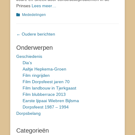
Prinses
Lees meer…
Categorieën
Mededelingen
Bericht
←
Oudere berichten
navigatie
Onderwerpen
Geschiedenis
Dia’s
Aaltje Hepkema-Groen
Film ringrijden
Film Dorpsfeest jaren 70
Film landbouw in Tjerkgaast
Film blubberrace 2013
Earste ljipaai Wiebren Bijlsma
Dorpsfeest 1987 – 1994
Dorpsbelang
Categorieën