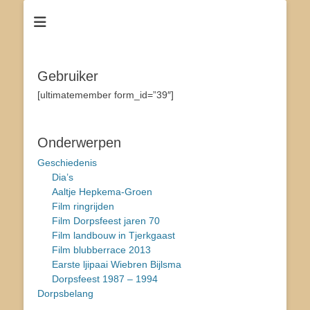
Dé site voor de inwoners van Tjerkgaast
Tsjerkgaast
Gebruiker
[ultimatemember form_id=”39″]
Onderwerpen
Geschiedenis
Dia’s
Aaltje Hepkema-Groen
Film ringrijden
Film Dorpsfeest jaren 70
Film landbouw in Tjerkgaast
Film blubberrace 2013
Earste ljipaai Wiebren Bijlsma
Dorpsfeest 1987 – 1994
Dorpsbelang